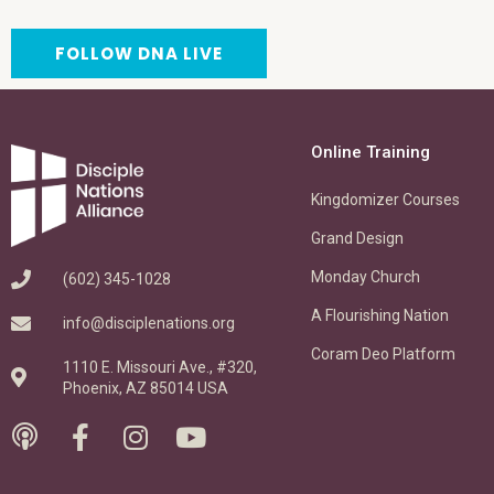
FOLLOW DNA LIVE
Online Training
Kingdomizer Courses
Grand Design
Monday Church
(602) 345-1028
A Flourishing Nation
info@disciplenations.org
Coram Deo Platform
1110 E. Missouri Ave., #320,
Phoenix, AZ 85014 USA