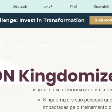
عربي
Deutsch
한글
Kiswahili
llenge: Invest in Transformation
GIVE NO
Resources
About
Latest
Get Involved
DN Kingdomiz
O QUE É UM KINGDOMIZER DA AD
Kingdomizers são pessoas qu
impactadas pelo treinamento