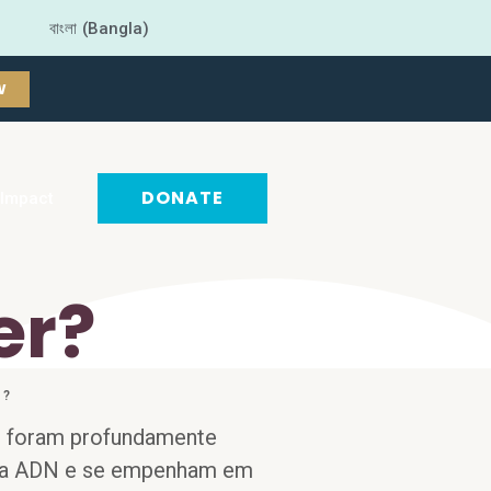
বাংলা (Bangla)
W
DONATE
Impact
er?
N?
e foram profundamente
 da ADN e se empenham em