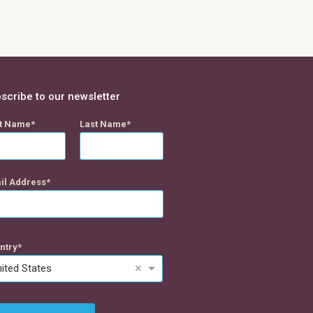
scribe to our newsletter
st Name
Last Name
il Address
ntry
×
ited States